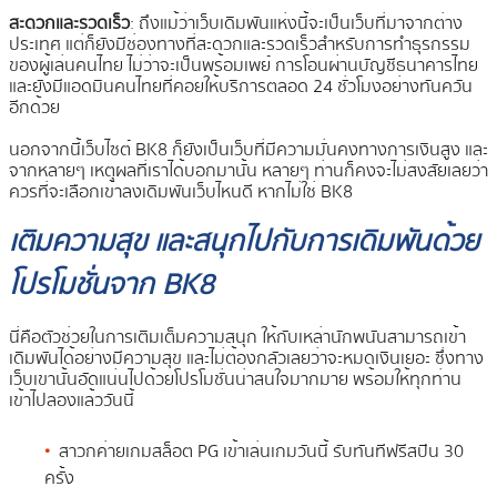
สะดวกและรวดเร็ว
: ถึงแม้ว่าเว็บเดิมพันแห่งนี้จะเป็นเว็บที่มาจากต่าง
ประเทศ แต่ก็ยังมีช่องทางที่สะดวกและรวดเร็วสำหรับการทำธุรกรรม
ของผู้เล่นคนไทย ไม่ว่าจะเป็นพร้อมเพย์ การโอนผ่านบัญชีธนาคารไทย
และยังมีแอดมินคนไทยที่คอยให้บริการตลอด 24 ชั่วโมงอย่างทันควัน
อีกด้วย
นอกจากนี้เว็บไซต์ BK8 ก็ยังเป็นเว็บที่มีความมั่นคงทางการเงินสูง และ
จากหลายๆ เหตุผลที่เราได้บอกมานั้น หลายๆ ท่านก็คงจะไม่สงสัยเลยว่า
ควรที่จะเลือกเข้าลงเดิมพันเว็บไหนดี หากไม่ใช่ BK8
เติมความสุข และสนุกไปกับการเดิมพันด้วย
โปรโมชั่นจาก BK8
นี่คือตัวช่วยในการเติมเต็มความสนุก ให้กับเหล่านักพนันสามารถเข้า
เดิมพันได้อย่างมีความสุข และไม่ต้องกลัวเลยว่าจะหมดเงินเยอะ ซึ่งทาง
เว็บเขานั้นอัดแน่นไปด้วยโปรโมชั่นน่าสนใจมากมาย พร้อมให้ทุกท่าน
เข้าไปลองแล้ววันนี้
สาวกค่ายเกมสล็อต PG เข้าเล่นเกมวันนี้ รับทันทีฟรีสปิน 30
ครั้ง