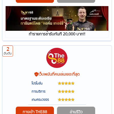
ทำรายการช้ารับทันที 20,000 บาท!!
2
อันดับ
เว็บพนันที่คนเล่นเยอะที่สุด
★
★
★
★
★
โปรโมชั่น
★
★
★
★
★
การบริการ
★
★
★
★
★
เกมครบวงจร
ทางเข้า THE88
อ่านรีวิว