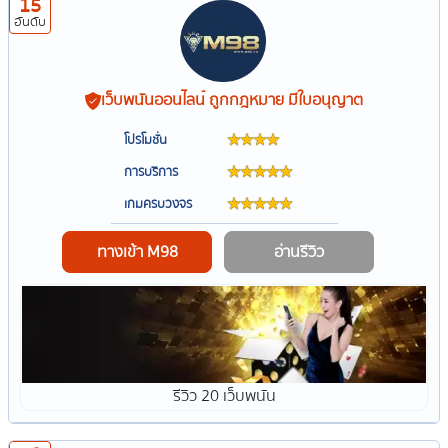
15
อันดับ
เว็บพนันออนไลน์ ถูกกฎหมาย มีใบอนุญาต
★
★
★
★
โปรโมชั่น
★
★
★
★
★
การบริการ
★
★
★
★
★
เกมครบวงจร
ทางเข้า M98
อ่านรีวิว
รีวิว 20 เว็บพนัน