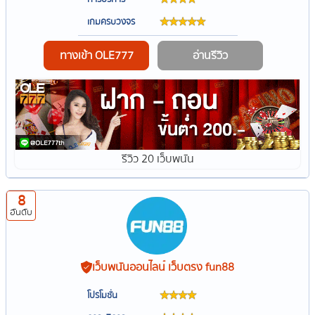
★
★
★
★
★
เกมครบวงจร
ทางเข้า OLE777
อ่านรีวิว
รีวิว 20 เว็บพนัน
8
อันดับ
เว็บพนันออนไลน์ เว็บตรง fun88
★
★
★
★
โปรโมชั่น