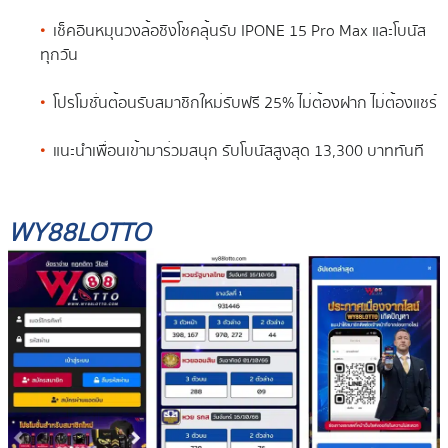
เช็คอินหมุนวงล้อชิงโชคลุ้นรับ IPONE 15 Pro Max และโบนัส
ทุกวัน
โปรโมชั่นต้อนรับสมาชิกใหม่รับฟรี 25% ไม่ต้องฝาก ไม่ต้องแชร์
แนะนำเพื่อนเข้ามาร่วมสนุก รับโบนัสสูงสุด 13,300 บาททันที
WY88LOTTO