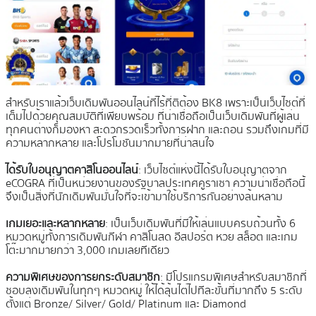
สำหรับเราแล้วเว็บเดิมพันออนไลน์ที่ไร้ที่ติต้อง BK8 เพราะเป็นเว็บไซต์ที่
เต็มไปด้วยคุณสมบัติที่เพียบพร้อม ที่น่าเชื่อถือเป็นเว็บเดิมพันที่ผู้เล่น
ทุกคนต่างก็มองหา สะดวกรวดเร็วทั้งการฝาก และถอน รวมถึงเกมที่มี
ความหลากหลาย และโปรโมชันมากมายที่น่าสนใจ
ได้รับใบอนุญาตคาสิโนออนไลน์
: เว็บไซต์แห่งนี้ได้รับใบอนุญาตจาก
eCOGRA ที่เป็นหน่วยงานของรัฐบาลประเทศคูราเซา ความน่าเชื่อถือนี้
จึงเป็นสิ่งที่นักเดิมพันมั่นใจที่จะเข้ามาใช้บริการกันอย่างล้นหลาม
เกมเยอะและหลากหลาย
: เป็นเว็บเดิมพันที่มีให้เล่นแบบครบถ้วนทั้ง 6
หมวดหมู่ทั้งการเดิมพันกีฬา คาสิโนสด อีสปอร์ต หวย สล็อต และเกม
โต๊ะมากมายกว่า 3,000 เกมเลยทีเดียว
ความพิเศษของการยกระดับสมาชิก
: มีโปรแกรมพิเศษสำหรับสมาชิกที่
ชอบลงเดิมพันในทุกๆ หมวดหมู่ ให้ได้ลุ้นไต่ไปทีละขั้นที่มากถึง 5 ระดับ
ตั้งแต่ Bronze/ Silver/ Gold/ Platinum และ Diamond