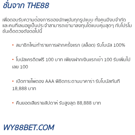
ชั่นจาก THE88
เพื่อตอบรับความต้องการของนักพนันทุกรูปแบบ ทั้งคนมีงบจำกัด
และคนที่เล่นอยู่เป็นประจำสามารถเข้ามาลงทุนได้แบบคุ้มสุดๆ กับโปรโม
ชั่นเด็ดดวงดังต่อไปนี้
สมาชิกใหม่ทำรายการฝากครั้งแรก (สล็อต) รับโบนัส 100%
โบนัสเครดิตฟรี 100 บาท เพียงฝากเงินแรกเข้า 100 รับเพิ่มไป
เลย 100
เปิดทายไพ่ตอง AAA พิชิตกระดานบาคาร่า รับโบนัสทันที
18,888 บาท
คืนยอดเสียรายสัปดาห์ รับสูงสุด 88,888 บาท
WY88BET.COM