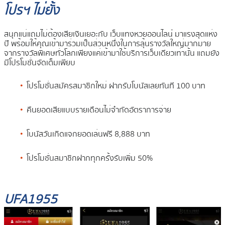
โปรฯ ไม่ยั้ง
สนุกแน่แถมไม่ต้องเสียเงินเยอะกับ เว็บแทงหวยออนไลน์ มาแรงสุดแห่ง
ปี พร้อมให้คุณเข้ามาร่วมเป็นส่วนหนึ่งในการลุ้นรางวัลใหญ่มากมาย
จากรางวัลพิเศษทั่วโลกเพียงแค่เข้ามาใช้บริการเว็บเดียวเท่านั้น แถมยัง
มีโปรโมชั่นจัดเต็มเพียบ
โปรโมชั่นสมัครสมาชิกใหม่ ฝากรับโบนัสเลยทันที 100 บาท
คืนยอดเสียแบบรายเดือนไม่จำกัดอัตราการจ่าย
โบนัสวันเกิดแจกยอดเล่นฟรี 8,888 บาท
โปรโมชั่นสมาชิกฝากทุกครั้งรับเพิ่ม 50%
UFA1955