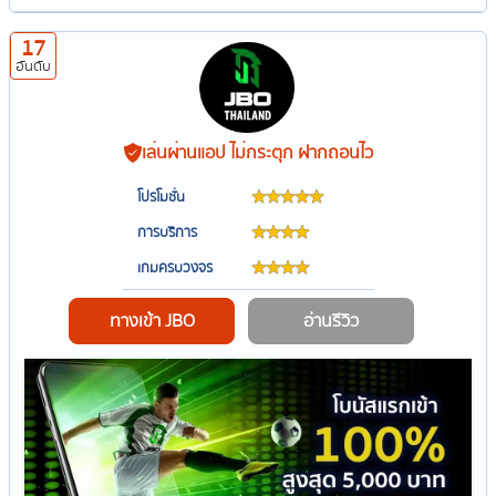
17
อันดับ
เล่นผ่านแอป ไม่กระตุก ฝากถอนไว
★
★
★
★
★
โปรโมชั่น
★
★
★
★
การบริการ
★
★
★
★
เกมครบวงจร
ทางเข้า JBO
อ่านรีวิว