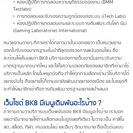
ห้องปฏิบัติการทดสอบความยุติธรรมของเกม (BMM
Testlabs)
การทดสอบและรับรองความถูกต้องของระบบ (iTech Labs)
ห้องปฏิบัติการทดสอบเกมและระบบการเดิมพันระดับโลก GLI
(Gaming Laboratories International)
หน่วยงานต่างๆ ที่ทางเราได้กล่าวมานั้นบอกเลยว่า เป็นหน่วยงาน
ออกใบรับรองมาตรฐานชั้นนำที่สุดของวงการพนันออนไลน์ ซึ่ง
สะท้อนให้เห็นเลยว่า BK8 บริการของทางเว็บเขานั้นยกระดับความ
มาตรฐานมากขนาดไหน และใส่ใจความปลอดภัยของสมาชิกที่เข้ามาใช้
บริการเป็นหลัก โดยไม่หยุดนิ่งที่จะทำให้ทุกท่านเลือกเข้ามาใช้บริการได้
อย่างมั่นใจ ถึงอย่างไร้ก็ตามเขายังพัฒนาอย่างต่อเนื่อง และไม่หยุดที่
จะทำให้สมาชิกเข้าถึงการเดิมพันมาตรฐานอย่างสม่ำเสมอ
เว็บไซต์ BK8 มีเมนูเดิมพันอะไรบ้าง ?
ถ้าท่านถามว่าบริการบนเว็บพนันของ BK8 มีเมนูอะไรบ้าง เราบอก
เลยว่ามีมากมายให้ท่านเลือกเล่นไม่ถูกเลยทีเดียว ไม่ว่าจะเป็น คาสิโน
สด, สล็อต, กีฬา, เกมออนไลน์ และอื่นๆ อีกมากมาย ซึ่งเป็นต้นแบบ