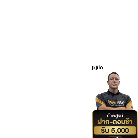
[x]ปิด