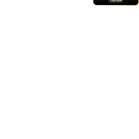
เว็บพนัน Auto
เว็บพนัน ฝากวอเลท
เว็บพนัน ฝากถอนออโต้
20 เว็บพนันฝาก วอเลท ทรู
เว็บบอล ฝากถอนออโต้
20 เว็บพนันฝาก ฝากถอน วอเลท
ไม่มีขั้นต่ำ
เว็บสล็อต ฝากถอนออโต้
เว็บคาสิโน ฝากถอนออโต้
เว็บพนัน เครดิตฟรี
รีวิวเว็บพนัน
WY88
BK8
UFA1955
OLE777
FOX88BET
UFA1955