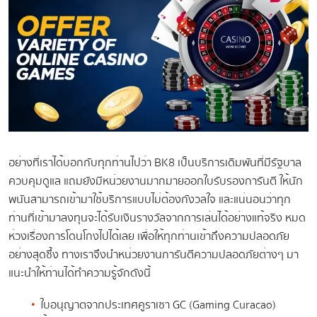
อย่างที่เราได้บอกกับทุกท่านไปว่า BK8 เป็นบริการเดิมพันที่มีรัฐบาล
ควบคุมดูแล แถมยังมีหน่วยงานมากมายออกใบรับรองการันตี ให้นัก
พนันสามารถเข้ามาใช้บริการแบบไม่ต้องกังวลใจ และแน่นอนว่าทุก
ท่านที่เข้ามาลงทุนจะได้รับเงินรางวัลจากการเล่นได้อย่างแท้จริง หมด
ห่วงเรื่องการโดนโกงไปได้เลย เพื่อให้ทุกท่านเข้าถึงความปลอดภัย
อย่างสุดซึ้ง ทางเราจึงนำหน่วยงานการันตีความปลอดภัยต่างๆ มา
แนะนำให้ท่านได้ทำความรู้จักดังนี้
ใบอนุญาตจากประเทศคูราเซา GC (Gaming Curacao)