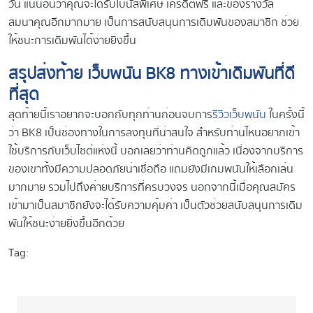
วัน แน่นอนว่าคุณจะได้รับโบนัสพิเศษ เครดิตฟรี และของรางวัล
สมนาคุณอีกมากมาย เป็นการสนับสนุนการเดิมพันของสมาชิก ช่วย
ให้ชนะการเดิมพันได้ง่ายยิ่งขึ้น
สรุปส่งท้าย เว็บพนัน BK8 ทางเข้าเดิมพันที่ดี
ที่สุด
สุดท้ายนี้เราอยากจะบอกกับทุกท่านก่อนจบการ
รีวิวเว็บพนัน
ในครั้งนี้
ว่า BK8 เป็นช่องทางในการลงทุนที่น่าสนใจ สำหรับท่านไหนอยากเข้า
ใช้บริการกับเว็บไซต์แห่งนี้ บอกเลยว่าท่านคิดถูกแล้ว เนื่องจากบริการ
ของเขาทั้งมีความปลอดภัยน่าเชื่อถือ แถมยังมีเกมพนันให้เลือกเล่น
มากมาย รวมไปถึงค่ายบริการที่ครบวงจร นอกจากนี้เมื่อคุณสมัคร
เข้ามาเป็นสมาชิกยังจะได้รับความคุ้มค่า เป็นตัวช่วยสนับสนุนการเดิม
พันให้ชนะง่ายยิ่งขึ้นอีกด้วย
Tag: