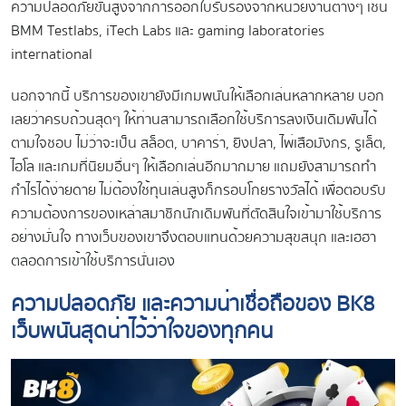
ความปลอดภัยขั้นสูงจากการออกใบรับรองจากหน่วยงานต่างๆ เช่น
BMM Testlabs, iTech Labs และ gaming laboratories
international
นอกจากนี้ บริการของเขายังมีเกมพนันให้เลือกเล่นหลากหลาย บอก
เลยว่าครบถ้วนสุดๆ ให้ท่านสามารถเลือกใช้บริการลงเงินเดิมพันได้
ตามใจชอบ ไม่ว่าจะเป็น สล็อต, บาคาร่า, ยิงปลา, ไพ่เสือมังกร, รูเล็ต,
ไฮโล และเกมที่นิยมอื่นๆ ให้เลือกเล่นอีกมากมาย แถมยังสามารถทำ
กำไรได้ง่ายดาย ไม่ต้องใช้ทุนเล่นสูงก็กรอบโกยรางวัลได้ เพื่อตอบรับ
ความต้องการของเหล่าสมาชิกนักเดิมพันที่ตัดสินใจเข้ามาใช้บริการ
อย่างมั่นใจ ทางเว็บของเขาจึงตอบแทนด้วยความสุขสนุก และเฮฮา
ตลอดการเข้าใช้บริการนั่นเอง
ความปลอดภัย และความน่าเชื่อถือของ BK8
เว็บพนันสุดน่าไว้ว่าใจของทุกคน