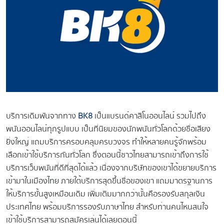
บริการเดิมพันจากทาง
BK8
เป็นแบรนด์คาสิโนออนไลน์ รวมไปถึง
พนันออนไลน์ทุกรูปแบบ เป็นที่นิยมของนักพนันทั่วโลกด้วยชื่อเสียง
ยิ่งใหญ่ แถมบริการครอบคลุมครบวงจร ทำให้หลายคนรู้จักพร้อม
เลือกเข้าใช้บริการกันทั่วโลก ซึ่งตอนนี้ชาวไทยสามารถเข้าถึงการใช้
บริการเว็บพนันที่ดีที่สุดได้แล้ว เนื่องจากบริษัทของเขาได้ขยายบริการ
เข้ามาในเมืองไทย ภายใต้บริการสุดขึ้นชื่อของเขา แถมมาตรฐานการ
ให้บริการขั้นสูงเหมือนเดิม เพิ่มเติมมากกว่านั้นคือรองรับสกุลเงิน
ประเทศไทย พร้อมบริการรองรับภาษาไทย สำหรับท่านคนไหนสนใจ
เข้าใช้บริการสามารถสมัครเล่นได้เลยตอนนี้