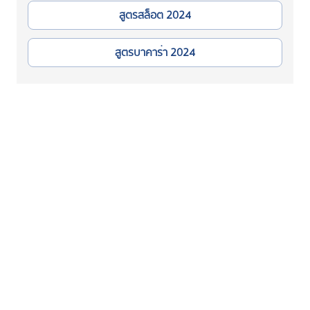
สูตรสล็อต 2024
สูตรบาคาร่า 2024