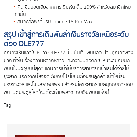
คืนเงินยอดเสียจากการเดิมพันเต็ม 100% สำหรับสมาชิกใหม่
เท่านั้น
สุ่มวงล้อฟรีลุ้นรับ Iphone 15 Pro Max
สรุป เข้าสู่การเดิมพันล่าเงินรางวัลเหนือระดับ
ต้อง OLE777
คุณคงเห็นแล้วใช่ไหมว่า OLE777 นั้นเป็นเว็บพนันออนไลน์คุณภาพสูง
มาก ทั้งในเรื่องความหลากหลาย และความปลอดภัย เหมาะสมกับนัก
พนันในปัจจุบันนี้สุดๆ แถมการเข้าใช้บริการสามารถเข้าเล่นได้ง่ายไม่
ยุ่งยาก นอกจากนี้ยังจัดเต็มกับโปรโมชั่นต้อนรับลูกค้าหน้าใหม่รับ
ของรางวัล และโบนัสพิเศษเพียบ สำหรับใครอยากร่วมสนุกกับการเดิม
พัน เปิดประตูสู่โลกใหม่ต้องห้ามพลาด! กับเว็บพนันแห่งนี้
Tag: